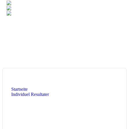
6,9%
Deutschland
4,8%
Singapur
3,3%
Luxemburg
Total:
106
Länder
Heute:
2
Diese Woche:
1.165
Dieser Monat:
1.605
Aktuelle Seite:
Startseite
Individuel Resultater
Landesmeeschterschaft 2019
Landesmeeschterschaft 2019