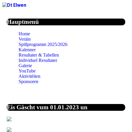
Jahr
Monat
Jahr
Monat
Hauptmenü
Home
Veräin
Spillprogramm 2025/2026
Kalenner
Resultater & Tabellen
Individuel Resultater
Galerie
YouTube
Aktivitéiten
Sponsoren
Eis Gäscht vum 01.01.2023 un
43,9%
Vereinigte Staaten
von Amerika
27,1%
Unbekannt