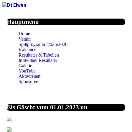
Jahr
Monat
Jahr
Monat
Hauptmenü
Home
Veräin
Spillprogramm 2025/2026
Kalenner
Resultater & Tabellen
Individuel Resultater
Galerie
YouTube
Aktivitéiten
Sponsoren
Eis Gäscht vum 01.01.2023 un
44,0%
Vereinigte Staaten
von Amerika
27,1%
Unbekannt