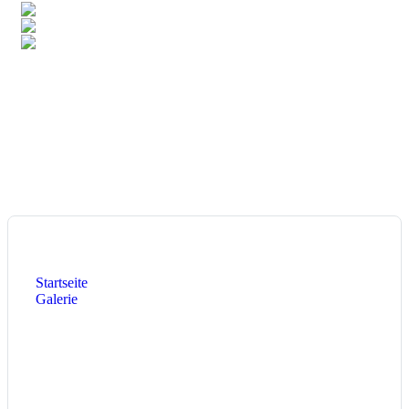
6,9%
Deutschland
4,8%
Singapur
3,3%
Luxemburg
Total:
106
Länder
Heute:
7
Diese Woche:
1.170
Dieser Monat:
1.610
Aktuelle Seite:
Startseite
Galerie
Am Asatz
Am Asatz