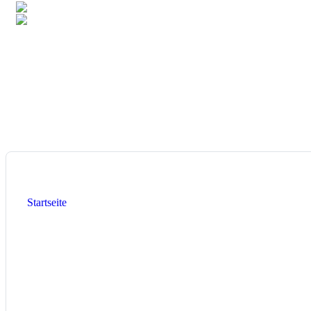
4,8%
Singapur
3,3%
Luxemburg
Total:
106
Länder
Heute:
10
Diese Woche:
1.186
Dieser Monat:
1.626
Aktuelle Seite:
Startseite
Resultater & Tabellen
Resultater & Tabellen