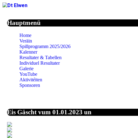
Jahr
Monat
Jahr
Monat
Hauptmenü
Home
Veräin
Spillprogramm 2025/2026
Kalenner
Resultater & Tabellen
Individuel Resultater
Galerie
YouTube
Aktivitéiten
Sponsoren
Eis Gäscht vum 01.01.2023 un
44,0%
Vereinigte Staaten von A
27,1%
Unbekannt
6,9%
Deutschland