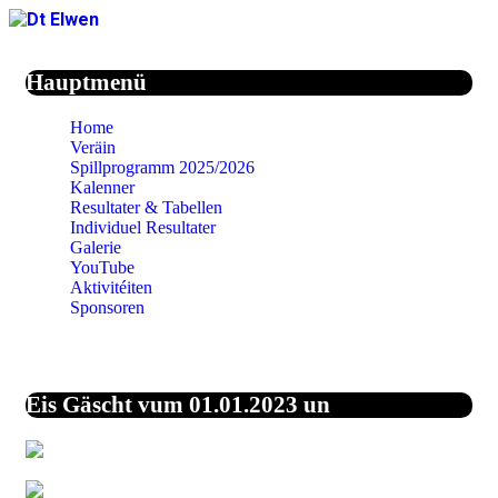
Jahr
Monat
Jahr
Monat
Hauptmenü
Home
Veräin
Spillprogramm 2025/2026
Kalenner
Resultater & Tabellen
Individuel Resultater
Galerie
YouTube
Aktivitéiten
Sponsoren
Eis Gäscht vum 01.01.2023 un
43,5%
Vereinigte Staaten
von Amerika
27,1%
Unbekannt