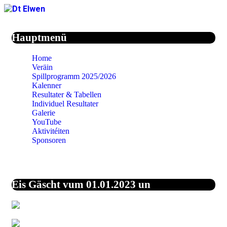
Jahr
Monat
Jahr
Monat
Hauptmenü
Home
Veräin
Spillprogramm 2025/2026
Kalenner
Resultater & Tabellen
Individuel Resultater
Galerie
YouTube
Aktivitéiten
Sponsoren
Eis Gäscht vum 01.01.2023 un
44,0%
Vereinigte Staaten
von Amerika
27,1%
Unbekannt