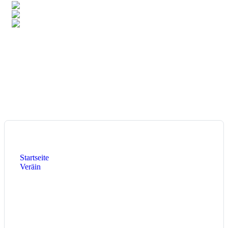
6,9%
Deutschland
4,8%
Singapur
3,3%
Luxemburg
Total:
106
Länder
Heute:
13
Diese Woche:
1.176
Dieser Monat:
1.616
Aktuelle Seite:
Startseite
Veräin
Interclub 2026
Interclub 2026