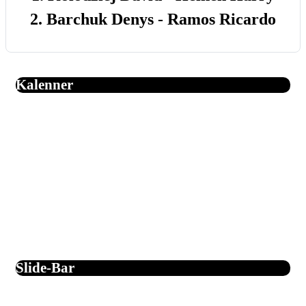
2. Barchuk Denys - Ramos Ricardo
Kalenner
August 2026
Mo
Di
Mi
Do
Fr
Sa
So
1
2
3
4
5
6
7
8
9
10
11
12
13
14
15
16
17
18
19
20
21
22
23
24
25
26
27
28
29
30
31
Slide-Bar