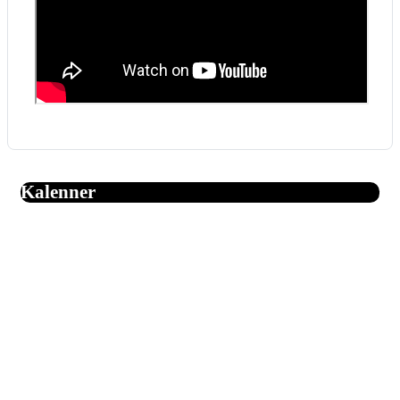
Kalenner
August 2026
Mo
Di
Mi
Do
Fr
Sa
So
1
2
3
4
5
6
7
8
9
10
11
12
13
14
15
16
17
18
19
20
21
22
23
24
25
26
27
28
29
30
31