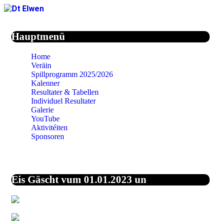
Jahr
Monat
Jahr
Monat
Hauptmenü
Home
Veräin
Spillprogramm 2025/2026
Kalenner
Resultater & Tabellen
Individuel Resultater
Galerie
YouTube
Aktivitéiten
Sponsoren
Eis Gäscht vum 01.01.2023 un
43,9%
Vereinigte Staaten
von Amerika
27,1%
Unbekannt