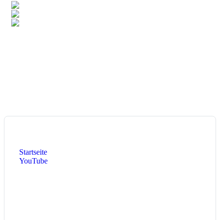
6,9%
Deutschland
4,8%
Singapur
3,3%
Luxemburg
Total:
106
Länder
Heute:
172
Diese Woche:
1.121
Dieser Monat:
1.561
Aktuelle Seite:
Startseite
YouTube
Epic Table Tennis Comeback
Epic Table Tennis